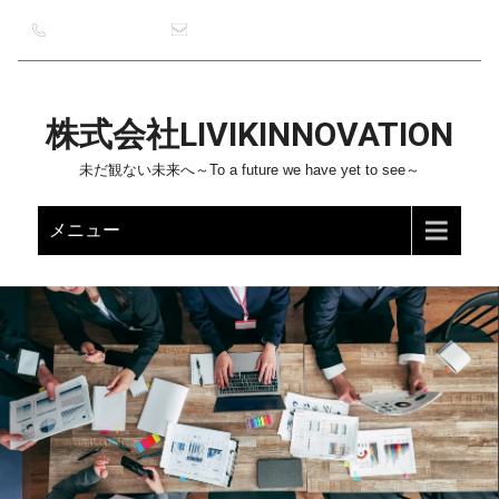
076-204-9970
livikinnovation@livikinnovation.com
株式会社LIVIKINNOVATION
未だ観ない未来へ～To a future we have yet to see～
メニュー